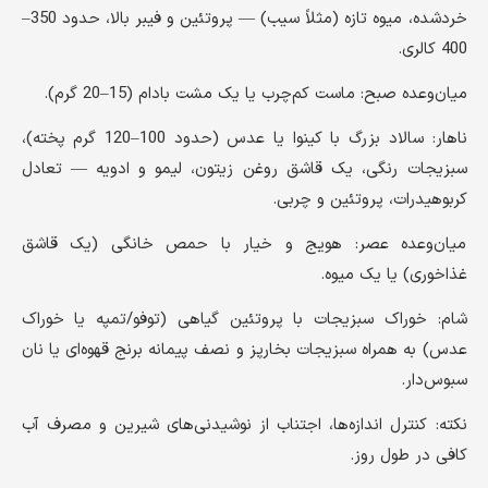
خردشده، میوه تازه (مثلاً سیب) — پروتئین و فیبر بالا، حدود 350–
400 کالری.
میان‌وعده صبح: ماست کم‌چرب یا یک مشت بادام (15–20 گرم).
ناهار: سالاد بزرگ با کینوا یا عدس (حدود 100–120 گرم پخته)،
سبزیجات رنگی، یک قاشق روغن زیتون، لیمو و ادویه — تعادل
کربوهیدرات، پروتئین و چربی.
میان‌وعده عصر: هویج و خیار با حمص خانگی (یک قاشق
غذاخوری) یا یک میوه.
شام: خوراک سبزیجات با پروتئین گیاهی (توفو/تمپه یا خوراک
عدس) به همراه سبزیجات بخارپز و نصف پیمانه برنج قهوه‌ای یا نان
سبوس‌دار.
نکته: کنترل اندازه‌ها، اجتناب از نوشیدنی‌های شیرین و مصرف آب
کافی در طول روز.