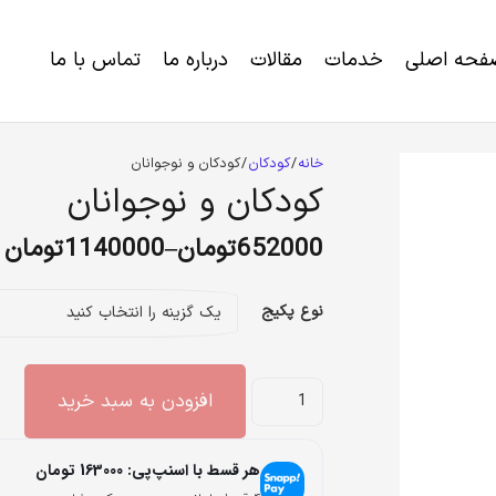
فحه اصلی
خدمات
مقالات
درباره ما
تماس با ما
خرید برنامه رژیم لاغری و کاهش وزن
اختلالات ژنتیکی و ناتوانی های تکاملی
خانه
/
کودکان
/ کودکان و نوجوانان
کودکان و نوجوانان
652000
تومان
–
1140000
تومان
نوع پکیج
کودکان
افزودن به سبد خرید
و
نوجوانان
هر قسط با اسنپ‌پی:
163000
تومان
عدد