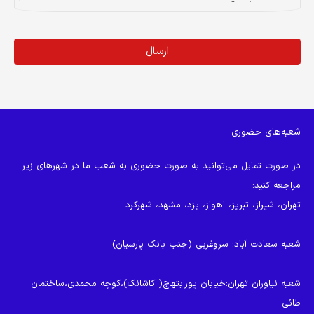
ارسال
این
قسمت
نباید
شعبه‌های حضوری
خالی
رها
در صورت تمایل می‌توانید به صورت حضوری به شعب ما در شهرهای زیر
شود.
مراجعه کنید:
تهران، شیراز، تبریز، اهواز، یزد، مشهد، شهرکرد
شعبه سعادت آباد
: سروغربی (جنب بانک پارسیان)
شعبه نیاوران تهران
:خیابان پورابتهاج( کاشانک)،کوچه محمدی،ساختمان
طائی