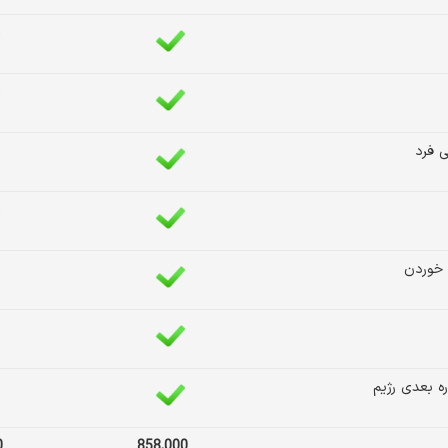
 فرد
ا خوردن
0
858,000