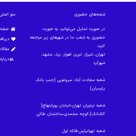
شعبه‌های حضوری
منو اصلی
در صورت تمایل می‌توانید به صورت
صفحه
حضوری به شعب ما در شهرهای زیر مراجعه
دریاف
کنید:
مقالا
تهران، شیراز، تبریز، اهواز، یزد، مشهد،
درباره
group
شهرکرد
شعبه سعادت آباد
: سروغربی (جنب بانک
پارسیان)
شعبه نیاوران تهران
:خیابان پورابتهاج(
کاشانک)،کوچه محمدی،ساختمان طائی
شعبه تهرانپارس
:فلکه اول