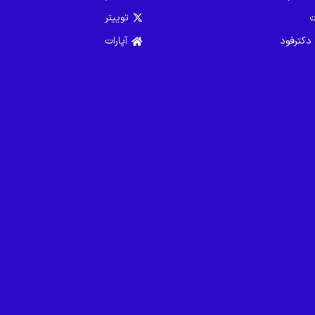
ت
توییتر
 دکترفود
آپارات