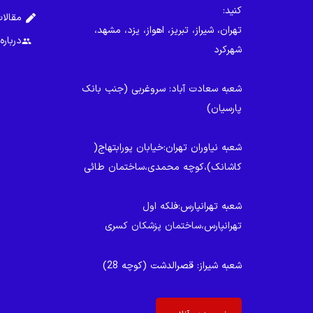
کنید:
مقالا
تهران، شیراز، تبریز، اهواز، یزد، مشهد،
درباره
group
شهرکرد
شعبه سعادت آباد
: سروغربی (جنب بانک
پارسیان)
شعبه نیاوران تهران
:خیابان پورابتهاج(
کاشانک)،کوچه محمدی،ساختمان طائی
شعبه تهرانپارس
:فلکه اول
تهرانپارس،ساختمان پزشکان کسری
شعبه شیراز
: قصرالدشت (کوچه 28)