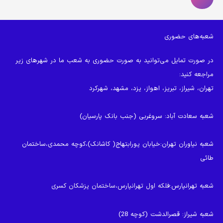
شعبه‌های حضوری
در صورت تمایل می‌توانید به صورت حضوری به شعب ما در شهرهای زیر
مراجعه کنید:
تهران، شیراز، تبریز، اهواز، یزد، مشهد، شهرکرد
شعبه سعادت آباد
: سروغربی (جنب بانک پارسیان)
شعبه نیاوران تهران
:خیابان پورابتهاج( کاشانک)،کوچه محمدی،ساختمان
طائی
شعبه تهرانپارس
:فلکه اول تهرانپارس،ساختمان پزشکان کسری
شعبه شیراز
: قصرالدشت (کوچه 28)