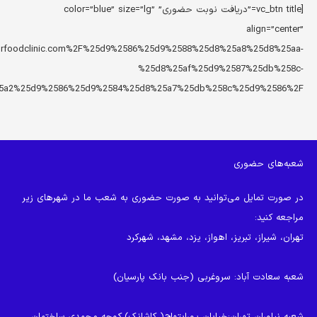
[vc_btn title=”دریافت نوبت حضوری” color=”blue” size=”lg”
align=”center”
2Fdrfoodclinic.com%2F%25d9%2586%25d9%2588%25d8%25a8%25d8%25aa-
%25d8%25af%25d9%2587%25db%258c-
5a2%25d9%2586%25d9%2584%25d8%25a7%25db%258c%25d9%2586%2F”]
شعبه‌های حضوری
در صورت تمایل می‌توانید به صورت حضوری به شعب ما در شهرهای زیر
مراجعه کنید:
تهران، شیراز، تبریز، اهواز، یزد، مشهد، شهرکرد
شعبه سعادت آباد
: سروغربی (جنب بانک پارسیان)
شعبه نیاوران تهران
:خیابان پورابتهاج( کاشانک)،کوچه محمدی،ساختمان