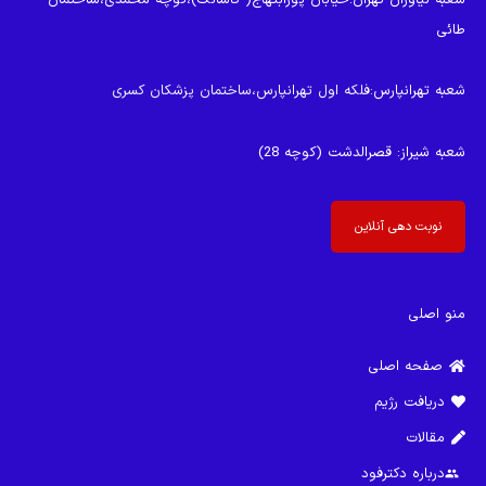
طائی
شعبه تهرانپارس
:فلکه اول تهرانپارس،ساختمان پزشکان کسری
شعبه شیراز
: قصرالدشت (کوچه 28)
نوبت دهی آنلاین
منو اصلی
صفحه اصلی
دریافت رژیم
مقالات
درباره دکترفود
group