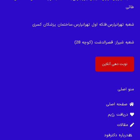
طائی
شعبه تهرانپارس
:فلکه اول تهرانپارس،ساختمان پزشکان کسری
شعبه شیراز
: قصرالدشت (کوچه 28)
نوبت دهی آنلاین
منو اصلی
صفحه اصلی
دریافت رژیم
مقالات
درباره دکترفود
group