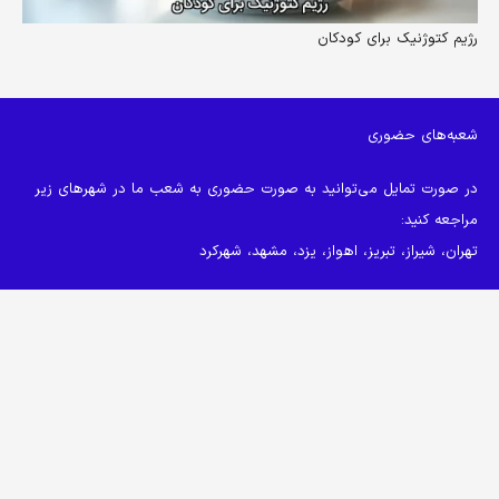
رژیم کتوژنیک برای کودکان
شعبه‌های حضوری
در صورت تمایل می‌توانید به صورت حضوری به شعب ما در شهرهای زیر
مراجعه کنید:
تهران، شیراز، تبریز، اهواز، یزد، مشهد، شهرکرد
شعبه سعادت آباد
: سروغربی (جنب بانک پارسیان)
keyboard_arrow_up
شعبه نیاوران تهران
:خیابان پورابتهاج( کاشانک)،کوچه محمدی،ساختمان
طائی
شعبه تهرانپارس
:فلکه اول تهرانپارس،ساختمان پزشکان کسری