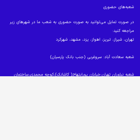
شعبه‌های حضوری
در صورت تمایل می‌توانید به صورت حضوری به شعب ما در شهرهای زیر
مراجعه کنید:
تهران، شیراز، تبریز، اهواز، یزد، مشهد، شهرکرد
شعبه سعادت آباد
: سروغربی (جنب بانک پارسیان)
شعبه نیاوران تهران
:خیابان پورابتهاج( کاشانک)،کوچه محمدی،ساختمان
طائی
keyboard_arrow_up
شعبه تهرانپارس
:فلکه اول تهرانپارس،ساختمان پزشکان کسری
شعبه شیراز
: قصرالدشت (کوچه 28)