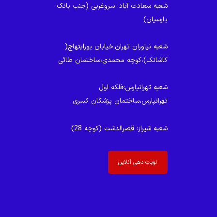
شعبه سعادت آباد
: سروغربی (جنب بانک
پارسیان)
شعبه نیاوران تهران
:خیابان پورابتهاج(
کاشانک)،کوچه محمدی،ساختمان طائی
شعبه تهرانپارس
:فلکه اول
تهرانپارس،ساختمان پزشکان کسری
شعبه شیراز
: قصرالدشت (کوچه 28)
نوبت دهی آنلاین