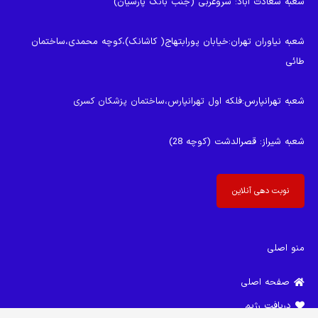
شعبه سعادت آباد
: سروغربی (جنب بانک پارسیان)
شعبه نیاوران تهران
:خیابان پورابتهاج( کاشانک)،کوچه محمدی،ساختمان
طائی
شعبه تهرانپارس
:فلکه اول تهرانپارس،ساختمان پزشکان کسری
شعبه شیراز
: قصرالدشت (کوچه 28)
نوبت دهی آنلاین
منو اصلی
صفحه اصلی
دریافت رژیم