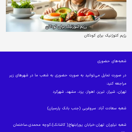
رژیم کتوژنیک برای کودکان
شعبه‌های حضوری
در صورت تمایل می‌توانید به صورت حضوری به شعب ما در شهرهای زیر
مراجعه کنید:
تهران، شیراز، تبریز، اهواز، یزد، مشهد، شهرکرد
شعبه سعادت آباد
: سروغربی (جنب بانک پارسیان)
شعبه نیاوران تهران
:خیابان پورابتهاج( کاشانک)،کوچه محمدی،ساختمان