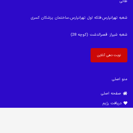
طائی
شعبه تهرانپارس
:فلکه اول تهرانپارس،ساختمان پزشکان کسری
شعبه شیراز
: قصرالدشت (کوچه 28)
نوبت دهی آنلاین
منو اصلی
صفحه اصلی
دریافت رژیم
مقالات
keyboard_arrow_up
درباره دکترفود
group