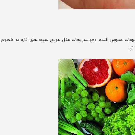
حبوبات ،سبوس گندم وجو،سبزیجات مثل هویج ،میوه های تازه به خصوص
لو