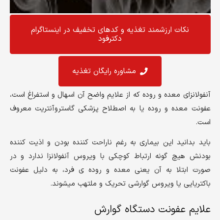
نکات ارزشمند تغذیه و کد‌های تخفیف در اینستاگرام
دکترفود
مشاوره رایگان تغذیه
آنفولانزای معده و روده که از علایم واضح آن اسهال و استفراغ است،
عفونت معده و روده یا به اصطلاح پزشکی گاستروآنتریت معروف
است.
باید بدانید این بیماری به رغم ناراحت کننده بودن و اذیت کننده
بودنش هیچ گونه ارتباط کوچکی با ویروس آنفولانزا ندارد و در
صورت ابتلا به آن یعنی معده و روده ی فرد، به دلیل عفونت
باکتریایی یا ویروس گوارشی تحریک و ملتهب میشوند.
علایم عفونت دستگاه گوارش