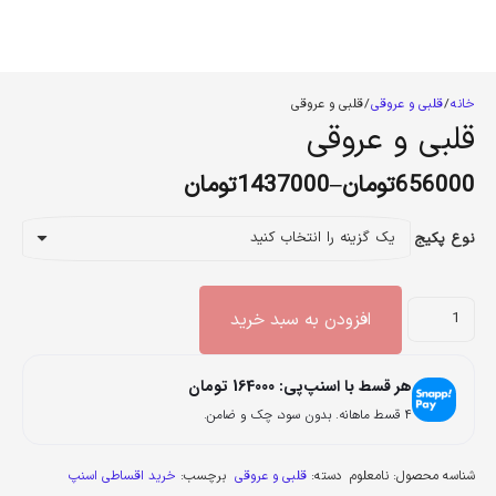
خانه
/
قلبی و عروقی
/ قلبی و عروقی
قلبی و عروقی
656000
تومان
–
1437000
تومان
نوع پکیج
قلبی
افزودن به سبد خرید
و
عروقی
هر قسط با اسنپ‌پی:
164000
تومان
عدد
۴ قسط ماهانه. بدون سود، چک و ضامن.
شناسه محصول:
نامعلوم
دسته:
قلبی و عروقی
برچسب:
خرید اقساطی اسنپ