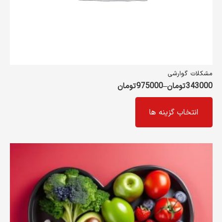
انتخاب
شوند
مشکلات گوارشی
343000
تومان
–
975000
تومان
این
انتخاب گزینه ها
محصول
دارای
انواع
مختلفی
می
باشد.
گزینه
ها