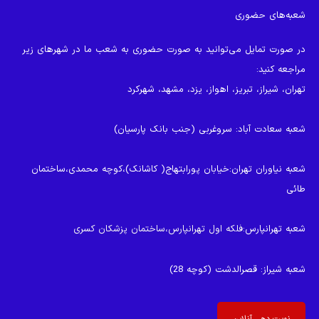
می
شعبه‌های حضوری
باشد.
گزینه
در صورت تمایل می‌توانید به صورت حضوری به شعب ما در شهرهای زیر
ها
مراجعه کنید:
ممکن
تهران، شیراز، تبریز، اهواز، یزد، مشهد، شهرکرد
است
در
شعبه سعادت آباد
: سروغربی (جنب بانک پارسیان)
صفحه
محصول
شعبه نیاوران تهران
:خیابان پورابتهاج( کاشانک)،کوچه محمدی،ساختمان
انتخاب
طائی
شوند
شعبه تهرانپارس
:فلکه اول تهرانپارس،ساختمان پزشکان کسری
شعبه شیراز
: قصرالدشت (کوچه 28)