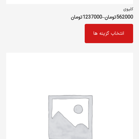
کلیوی
562000
تومان
–
1237000
تومان
این
انتخاب گزینه ها
محصول
دارای
انواع
مختلفی
می
باشد.
گزینه
ها
ممکن
است
در
صفحه
محصول