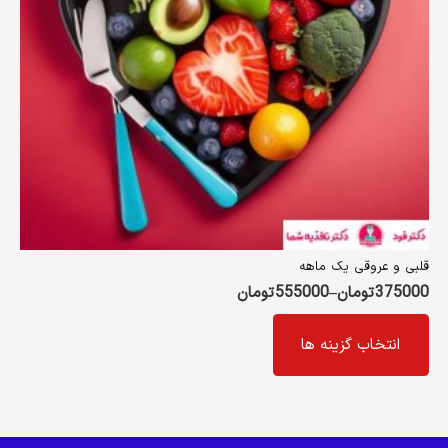
ممکن
است
در
صفحه
محصول
انتخاب
شوند
قلبی و عروقی یک ماهه
375000
تومان
–
555000
تومان
این
انتخاب گزینه ها
محصول
دارای
انواع
مختلفی