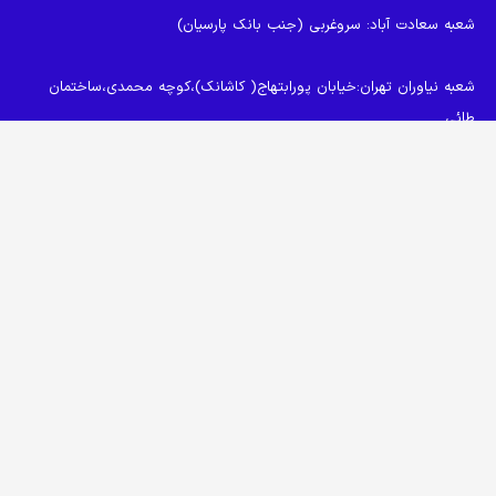
شعبه سعادت آباد
: سروغربی (جنب بانک پارسیان)
شعبه نیاوران تهران
:خیابان پورابتهاج( کاشانک)،کوچه محمدی،ساختمان
طائی
keyboard_arrow_up
شعبه تهرانپارس
:فلکه اول تهرانپارس،ساختمان پزشکان کسری
شعبه شیراز
: قصرالدشت (کوچه 28)
نوبت دهی آنلاین
منو اصلی
صفحه اصلی