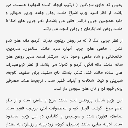
زمینی که حاوی سولانین ( ترکیب ایجاد کننده التهاب) هستند، می
باشد. از نظر اسید چرب اشباع مانند روغن جامد چربی حیوانی و
دنبه همچنین چربی ترانس فقیر می باشد.از نظر چربی های امگا 6
مانند روغن آفتابگردان و روغن کنجد می باشد.
از نظر چربی امگا 3 که در روغن زیتون، بذرک، گردو، دانه های کدو
تنبل ، ماهی های چرب آبهای سرد مانند سالمون، ساردین،
خالمخالی و شاه ماهی وجود دارد، سرشاز است. سایر روغن های
سالم مانند دانه انگور، گردو و کانولا می باشد. از نظر کربوهیدرات
های ساده مانند قند، شکر، پاستا، نان سفید، برنج سفید، کلوچه،
شیرینی و کیک، شکلات و آبنبات فقیر است . ترجیحا غلات مصرفی
برنج قهوه ای و نان های سبوس دار است.
این رژیم شامل پروتئین لخم مانند مرغ و ماهی است و از نظر
تخم مرغ، گوشت قرمز، کره و محصولات لبنی پرچرب فقیر است.
غذاهای فراوری شده و سوسیس و کالباس در این رژیم محدود
است. ادویه هایی مانند زنجبیل، کوری، زردچوبه و رزماری به مقدار